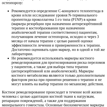
остеопорозу:
Рекомендуется определение С-концевого телопептида в
крови и/или исследование уровня N-терминального
пропептида проколлагена 1-го типа (P1NP) в крови
(маркера резорбции при назначении антирезорбтивной
терапии и костеобразования при назначении
анаболической терапии соответственно) пациентам,
получающим лечение остеопороза, исходно и через 3
месяца от начала терапии с целью ранней оценки
эффективности лечения и приверженности к терапии.
Достаточно оценивать один маркер, но в одной и той же
лаборатории.
Не рекомендуется использовать маркеры костного
ремоделирования для прогнозирования риска переломов
у пациентов, а также для выбора типа терапии
(антирезорбтивной или анаболической). Маркеры
костного метаболизма являются только дополнительным
фактором риска при принятии решения о терапии и не
могут влиять на выбор терапии по механизму действия.
Костное ремоделирование происходит в течение всей жизни
человека с целью адаптации костной ткани к нагрузкам,
репарации повреждений, а также для поддержания
минерального гомеостаза. Основные биохимические маркеры