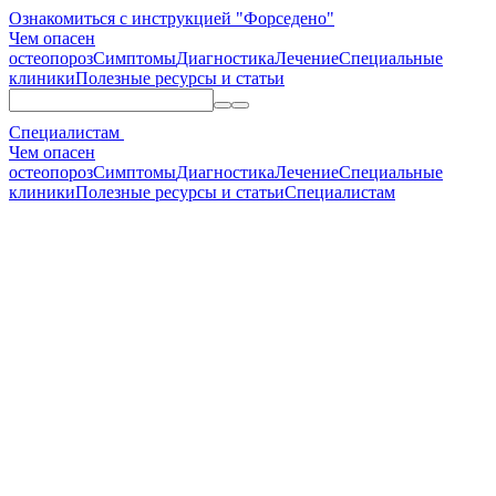
Ознакомиться с инструкцией "Форседено"
Чем опасен
остеопороз
Симптомы
Диагностика
Лечение
Специальные
клиники
Полезные ресурсы и статьи
Специалистам
Чем опасен
остеопороз
Симптомы
Диагностика
Лечение
Специальные
клиники
Полезные ресурсы и статьи
Специалистам