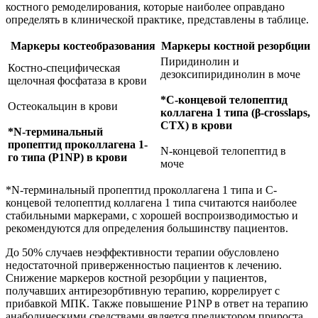
костного ремоделирования, которые наиболее оправдано
определять в клинической практике, представлены в таблице.
Маркеры костеобразования
Маркеры костной резорбции
Пиридинолин и
Костно-специфическая
дезоксипиридинолин в моче
щелочная фосфатаза в крови
*C-концевой телопептид
Остеокальцин в крови
коллагена 1 типа (β-crosslaps,
CTX) в крови
*N-терминальный
пропептид проколлагена 1-
N-концевой телопептид в
го типа (P1NP) в крови
моче
*N-терминальный пропептид проколлагена 1 типа и С-
концевой телопептид коллагена 1 типа считаются наиболее
стабильными маркерами, с хорошей воспроизводимостью и
рекомендуются для определения большинству пациентов.
До 50% случаев неэффективности терапии обусловлено
недостаточной приверженностью пациентов к лечению.
Снижение маркеров костной резорбции у пациентов,
получавших антирезорбтивную терапию, коррелирует с
прибавкой МПК. Также повышение P1NP в ответ на терапию
анаболическими средствами является предиктором прироста