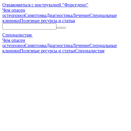
Ознакомиться с инструкцией "Форседено"
Чем опасен
остеопороз
Симптомы
Диагностика
Лечение
Специальные
клиники
Полезные ресурсы и статьи
Специалистам
Чем опасен
остеопороз
Симптомы
Диагностика
Лечение
Специальные
клиники
Полезные ресурсы и статьи
Специалистам