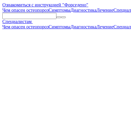
Ознакомиться с инструкцией "Форседено"
Чем опасен остеопороз
Симптомы
Диагностика
Лечение
Специал
Специалистам
Чем опасен остеопороз
Симптомы
Диагностика
Лечение
Специал